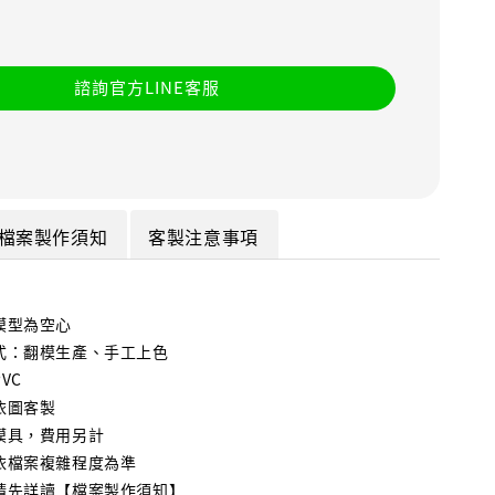
諮詢官方LINE客服
檔案製作須知
客製注意事項
模型為空心
式：翻模生產、手工上色
VC
依圖客製
模具，費用另計
依檔案複雜程度為準
請先詳讀【檔案製作須知】