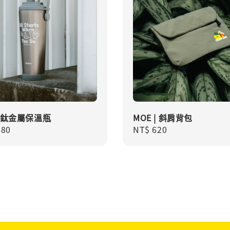
｜鈦金屬保溫瓶
MOE | 斜肩背包
r
480
Regular
NT$ 620
price