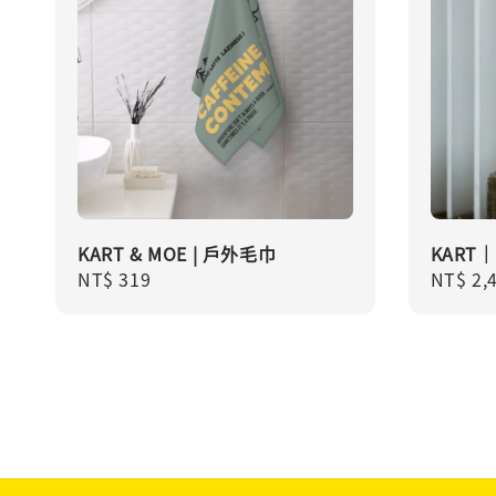
KART & MOE | 戶外毛巾
KART
Regular
NT$ 319
Regula
NT$ 2,
price
price