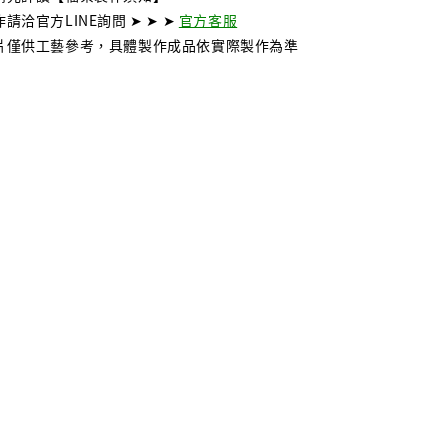
請洽官方LINE詢問 ➤ ➤ ➤
官方客服
片僅供工藝參考，具體製作成品依實際製作為準