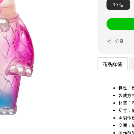
30 個
分享
商品詳情
特性：
製成方
材質：P
尺寸：
需製作
交期：
製作前