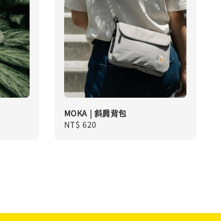
MOKA | 斜肩背包
Regular
NT$ 620
price