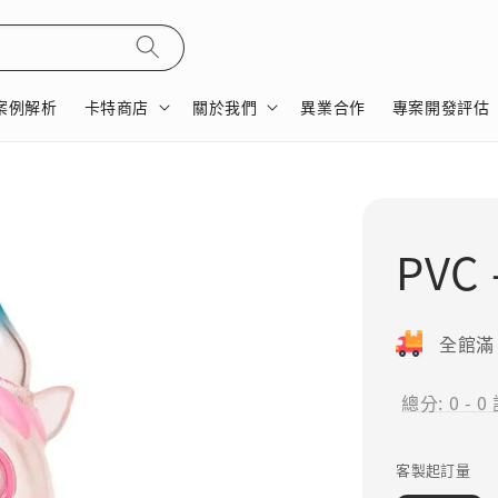
案例解析
卡特商店
關於我們
異業合作
專案開發評估
PVC
全館滿 
總分:
0
-
0
客製起訂量