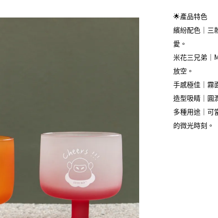
🌟產品特色
繽紛配色｜三
愛。
米花三兄弟｜M
放空。
手感極佳｜霧
造型吸睛｜圓
多種用途｜可
的微光時刻。