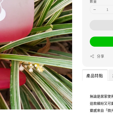
數量
分享
產品特點
無論是居家使
這款繽紛又可
靈感來自「微