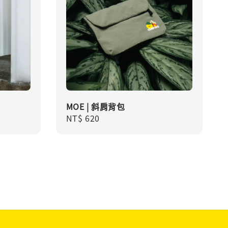
MOE | 斜肩背包
Regular
NT$ 620
price