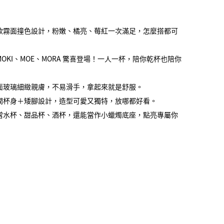
款霧面撞色設計，粉嫩、橘亮、莓紅一次滿足，怎麼搭都可
OKI、MOE、MORA 驚喜登場！一人一杯，陪你乾杯也陪你
面玻璃細緻親膚，不易滑手，拿起來就是舒服。
潤杯身＋矮腳設計，造型可愛又獨特，放哪都好看。
當水杯、甜品杯、酒杯，還能當作小蠟燭底座，點亮專屬你