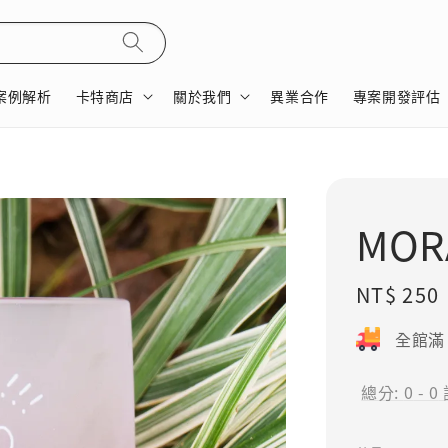
案例解析
卡特商店
關於我們
異業合作
專案開發評估
MOR
Regular
NT$ 250
price
全館滿 
總分:
0
-
0