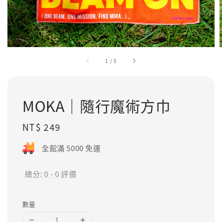
1
/
5
MOKA｜隨行魔術方巾
Regular
NT$ 249
price
全館滿 5000 免運
總分:
0
-
0
評價
數量