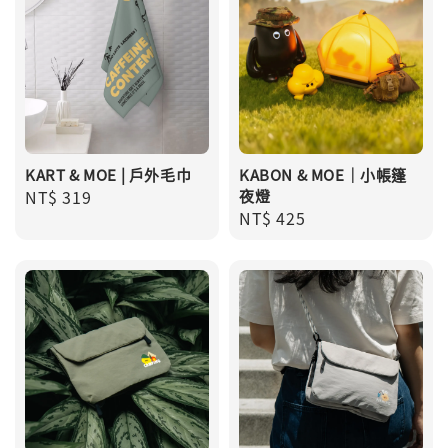
KART & MOE | 戶外毛巾
KABON & MOE｜小帳篷
Regular
NT$ 319
夜燈
Regular
NT$ 425
price
price