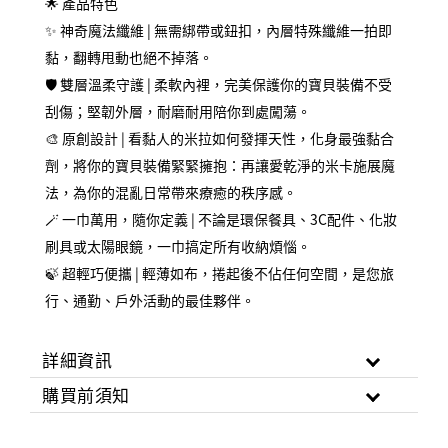
🌟 產品特色
✨ 神奇魔法纖維 | 無需綁帶或鈕扣，內層特殊纖維一拍即
黏，翻轉甩動也絕不掉落。
🛡️ 雙層溫柔守護 | 柔軟內裡，完美保護你的寶貝裝備不受
刮傷；堅韌外層，耐磨耐用陪你到處闖蕩。
🎨 原創設計 | 看黏人的米拉如何發揮天性，化身最強黏合
劑，將你的寶貝裝備緊緊擁抱：
再讓愛乾淨的米卡施展魔
法，為你的混亂日常帶來療癒的秩序感。
🪄 一巾萬用，隨你定義 | 不論是環保餐具、3C配件、化妝
刷具或太陽眼鏡，一巾搞定所有收納煩惱。
🍃 超輕巧便攜 | 輕薄如布，捲起後不佔任何空間，是您旅
行、通勤、戶外活動的最佳夥伴。
詳細資訊
購買前須知