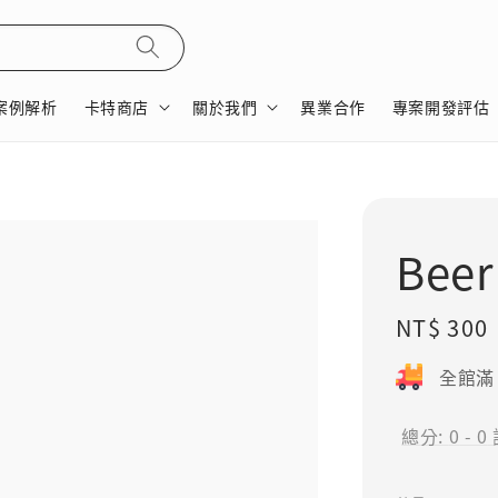
案例解析
卡特商店
關於我們
異業合作
專案開發評估
Bee
Regular
NT$ 300
price
全館滿 
總分:
0
-
0