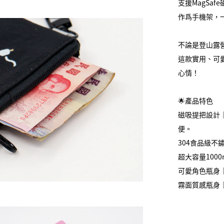
支援MagSa
作爲手機架，
不論是登山露
這款實用、可
心情！
🌟產品特色
磁吸提把設計｜
便。
304食品級不
超大容量100
可愛角色瓶身
霧面質感瓶身