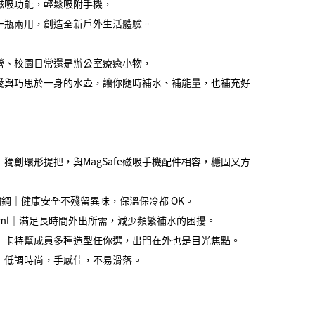
fe磁吸功能，輕鬆吸附手機，
一瓶兩用，創造全新戶外生活體驗。
營、校園日常還是辦公室療癒小物，
愛與巧思於一身的水壺，讓你隨時補水、補能量，也補充好
獨創環形提把，與MagSafe磁吸手機配件相容，穩固又方
鏽鋼｜健康安全不殘留異味，保溫保冷都 OK。
0ml｜滿足長時間外出所需，減少頻繁補水的困擾。
｜卡特幫成員多種造型任你選，出門在外也是目光焦點。
｜低調時尚，手感佳，不易滑落。