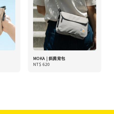
MOKA | 斜肩背包
Regular
NT$ 620
price