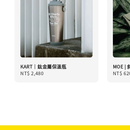
KART｜鈦金屬保溫瓶
MOE |
Regular
NT$ 2,480
Regula
NT$ 62
price
price