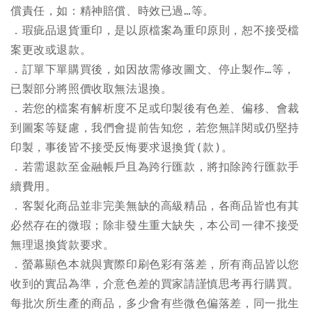
償責任，如：精神賠償、時效已過…等。

．瑕疵品退貨重印，是以原檔案為重印原則，恕不接受檔
案更改或退款。

．訂單下單購買後，如因故需修改圖文、停止製作…等，
已製部分將照價收取無法退換。

．若您的檔案有解析度不足或印製後有色差、偏移、會裁
到圖案等疑慮，我們會提前告知您，若您無詳閱或仍堅持
印製，事後皆不接受反悔要求退換貨(款)。

．若需退款至金融帳戶且為跨行匯款，將扣除跨行匯款手
續費用。

．客製化商品並非完美無缺的高級精品，各商品皆也有其
必然存在的微瑕；除非發生重大缺失，本公司一律不接受
無理退換貨款要求。

．螢幕顯色本就與實際印刷色彩有落差，所有商品皆以您
收到的實品為準，介意色差的買家請謹慎思考再行購買。
每批次所生產的商品，多少會有些微色偏落差，同一批生