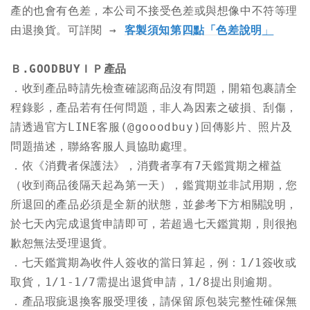
產的也會有色差，本公司不接受色差或與想像中不符等理
由退換貨。可詳閱 → 
客製須知第四點「色差說明
」
Ｂ.GOODBUYＩＰ產品
．
收到產品時請先檢查確認商品沒有問題，開箱包裹請全
程錄影，產品若有任何問題，非人為因素之破損、刮傷，
請透過官方LINE客服(@gooodbuy)回傳影片、照片及
問題描述，聯絡客服人員協助處理。
．
依《消費者保護法》，消費者享有7天鑑賞期之權益
（收到商品後隔天起為第一天），鑑賞期並非試用期，您
所退回的產品必須是全新的狀態，並參考下方相關說明，
於七天內完成退貨申請即可，若超過七天鑑賞期，則很抱
歉恕無法受理退貨。
．
七天鑑賞期為收件人簽收的當日算起，例：1/1簽收或
取貨，1/1-1/7需提出退貨申請，1/8提出則逾期。
．
產品瑕疵退換客服受理後，請保留原包裝完整性確保無