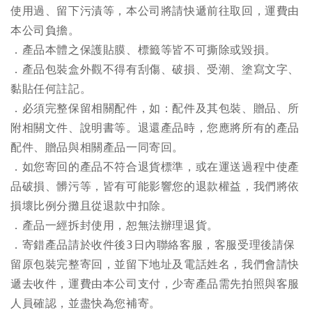
使用過、留下污漬等，本公司將請快遞前往取回，運費由
本公司負擔
。
．產品本體之保護貼膜、標籤等皆不可撕除或毀損。
．
產
品包裝盒外觀不得有刮傷、破損、受潮、塗寫文字、
黏貼任何註記。
．必須完整保留相關配件，如：配件及其包裝、贈品、所
附相關文件、說明書等。退還產品時，您應將所有的產品
配件、贈品與相關產品一同寄回。
．如您寄回的產品不符合退貨標準，或在運送過程中使產
品破損、髒污等，皆有可能影響您的退款權益，我們將依
損壞比例分攤且從退款中扣除。
．產品一經拆封使用，恕無法辦理退貨
。
．寄錯產品請於收件後3日內聯絡客服，客服受理後請保
留原包裝完整寄回，並留下地址及電話姓名，我們會請快
遞去收件，運費由本公司支付，少寄產品需先拍照與客服
人員確認，並盡快為您補寄。