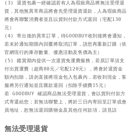
(3) 退貨包裹一經確認若有人為瑕疵商品將無法受理退
貨，其他無異常商品將會先受理退貨退款，人為瑕疵商品
將會再聯繫消費者並且以貨到付款方式退回（宅配130
元）

(4) 寄出後的異常訂單，待GOODBUY收到後將會通知，
若未於通知期限內回覆將取消訂單，請您再重新訂購（依
官網現行的庫存數量、優惠活動及售價為主）

(5) 鑑賞期內提供一次退貨免運費服務，若原訂單須支
付出貨運費（超商80元／宅配120元），將會於退貨金
額內扣除，請勿直接將現金包入包裹內，若收到現金，客
服將另行通知並且匯款退回（扣除手續費15元）

若 GOODBUY 確認商品無法受理退貨，會以貨到付款方
式寄還給您；若無法聯繫上，將於三日內寄回至訂單或會
員地址，恕無法退回購物金及其他任何款項，請見諒
無法受理退貨