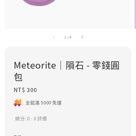
1
/
4
Meteorite｜隕石 - 零錢圓
包
Regular
NT$ 300
price
全館滿 5000 免運
總分:
0
-
0
評價