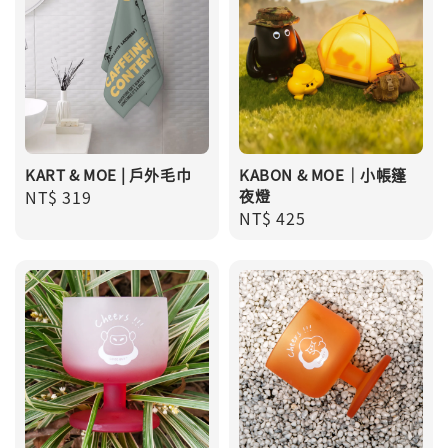
KART & MOE | 戶外毛巾
KABON & MOE｜小帳篷
Regular
NT$ 319
夜燈
Regular
NT$ 425
price
price