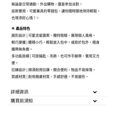
無論是日常通勤、外出購物，還是參加派對，
這款實用、可愛兼具的零錢包，讓你隨時隨地保持輕鬆，
也增添好心情！✨
🌟
產品特色
圓形設計 | 可愛流星圖案，獨特吸睛，展現個人風格。
輕巧便攜 | 體積小巧，輕鬆放入包中，或掛於包外，隨身
攜帶無負擔。
多功能掛繩 | 可掛鑰匙、吊飾，也可作手腕帶，實用又方
便。
拉鍊設計 | 順滑耐用拉鍊，開合便利，物品不易掉落。
質感材質 | 耐用親膚材質，手感舒適，不易變形。
詳細資訊
購買前須知