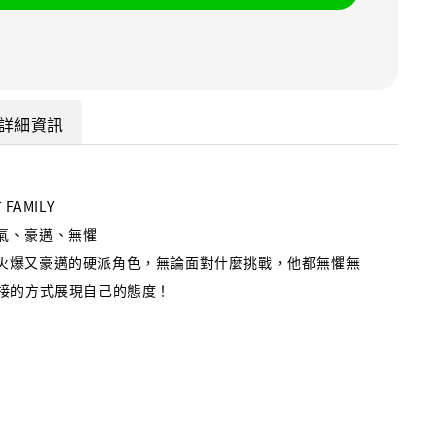
詳細資訊
FAMILY
T
氣、豪邁、無懼
火爆又豪邁的硬派角色，無論面對什麼挑戰，他都無懼無
接的方式展現自己的態度！