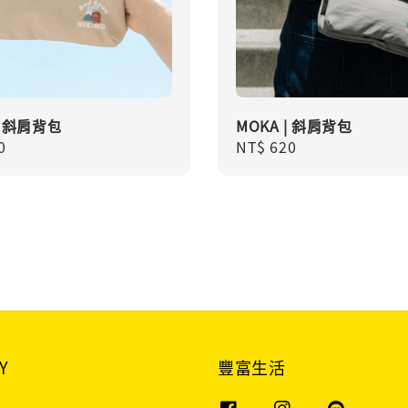
| 斜肩背包
MOKA | 斜肩背包
r
0
Regular
NT$ 620
price
Y
豐富生活