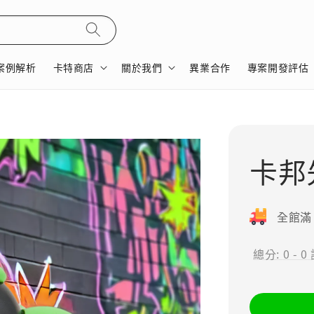
案例解析
卡特商店
關於我們
異業合作
專案開發評估
卡邦
全館滿 
總分:
0
-
0