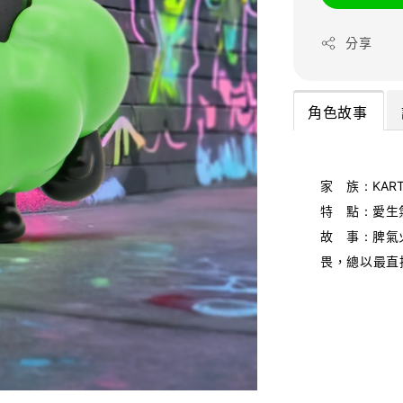
分享
角色故事
家 族
：KAR
特 點
愛生
：
故 事
脾氣
：
畏，總以最直