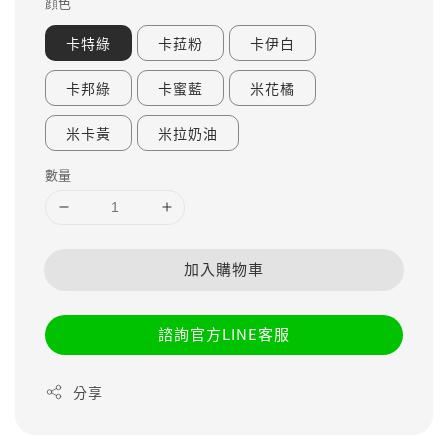
顔色
卡特綠
卡菈粉
卡伊白
卡邦綠
卡蜜藍
米花橘
米卡黃
米拉奶油
數量
加入購物車
諮詢官方LINE客服
分享