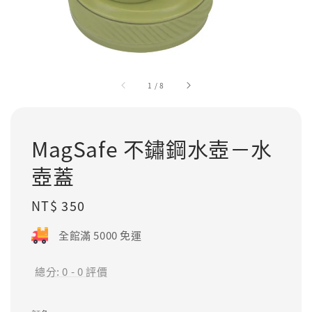
1
/
8
MagSafe 不鏽鋼水壺－水
壺蓋
Regular
NT$ 350
price
全館滿 5000 免運
總分:
0
-
0
評價