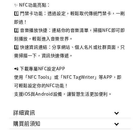
✨ NFC功能亮點：
1️⃣ 門禁卡功能：透過設定，輕鬆取代傳統門禁卡，一刷
即過！
2️⃣ 音樂播放快捷：連結你的音樂清單，掃描NFC即可即
刻播放，輕鬆進入音樂世界。
3️⃣ 快速資訊連結：分享網站、個人名片或社群頁面，只
需掃描一下，資訊快速傳遞。
📲 下載專屬NFC設定APP
使用「NFC Tools」或「NFC TagWriter」等APP，即
可輕鬆設定你的NFC功能！
支援iOS與Android設備，讓智慧生活更加便利。
詳細資訊
購買前須知