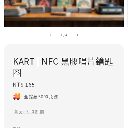
1
/
4
KART | NFC 黑膠唱片鑰匙
圈
Regular
NT$ 165
price
全館滿 5000 免運
總分:
0
-
0
評價