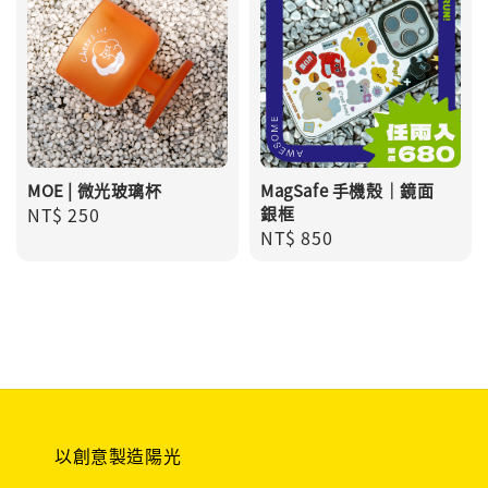
MOE | 微光玻璃杯
MagSafe 手機殼｜鏡面
Regular
NT$ 250
銀框
Regular
NT$ 850
price
price
以創意製造陽光