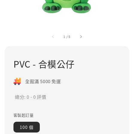
1
/
5
PVC - 合模公仔
全館滿 5000 免運
總分:
0
-
0
評價
客製起訂量
100 個