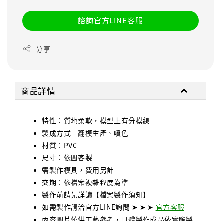
諮詢官方LINE客服
分享
商品詳情
特性：質地柔軟，模型上有分模線
製成方式：翻模生產、噴色
材質：PVC
尺寸：依圖客製
需製作模具，費用另計
交期：依檔案複雜程度為準
製作前請先詳讀【檔案製作須知】
如需製作請洽官方LINE詢問 ➤ ➤ ➤
官方客服
內容圖片僅供工藝參考，具體製作成品依實際製