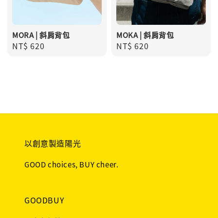
MORA | 斜肩背包
MOKA | 斜肩背包
Regular
NT$ 620
Regular
NT$ 620
price
price
以創意製造陽光
GOOD choices, BUY cheer.
GOODBUY