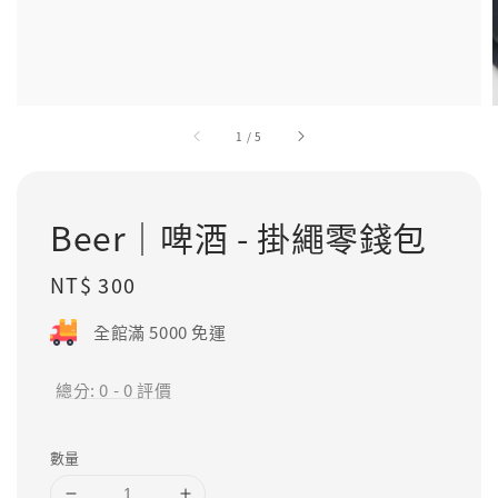
1
/
5
Beer｜啤酒 - 掛繩零錢包
Regular
NT$ 300
price
全館滿 5000 免運
總分:
0
-
0
評價
數量