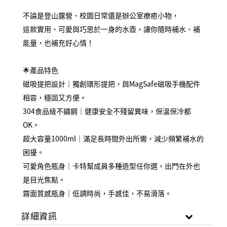
不論是登山露營、校園日常還是辦公室療癒小物，
這款實用、可愛與巧思於一身的水壺，讓你隨時補水、補
能量，也補充好心情！
🌟產品特色
磁吸提把設計｜獨創環形提把，與MagSafe磁吸手機配件
相容，穩固又方便。
304食品級不鏽鋼｜健康安全不殘留異味，保溫保冷都 
OK。
超大容量1000ml｜滿足長時間外出所需，減少頻繁補水的
困擾。
可愛角色瓶身｜卡特幫成員多種造型任你選，出門在外也
是目光焦點。
霧面質感瓶身｜低調時尚，手感佳，不易滑落。
詳細資訊